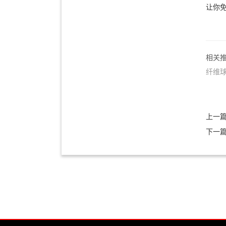
让你免
相关
纤维
上一
下一