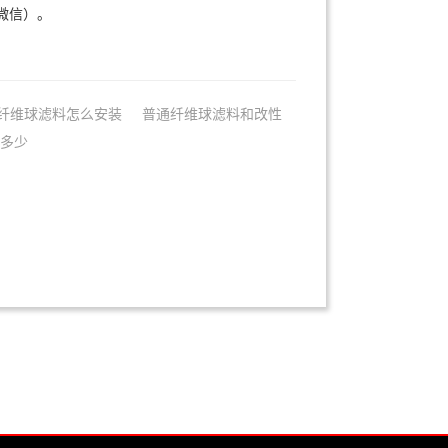
同微信）。
纤维球滤料怎么安装
普通纤维球滤料和改性
是多少