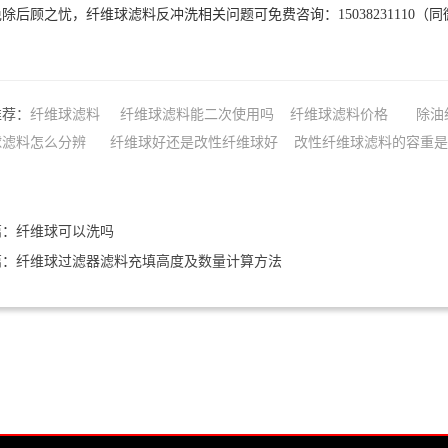
除后顾之忧，纤维球滤料反冲洗相关问题可免费咨询：15038231110（
推荐：
纤维球滤料
纤维球滤料能二次使用吗
纤维球滤料价格
除油
球滤料怎么分辨
纤维球好还是改性纤维球好
改性纤维球滤料的容重
篇：
纤维球可以洗吗
篇：
纤维球过滤器滤料充填高度及数量计算方法