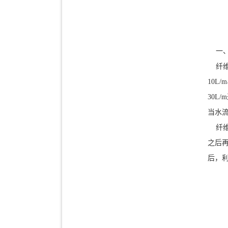
一、
纤维
10L
30
当水
纤维
之后
后，