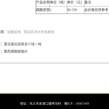
产品名称
单位（吨）
单价（元）
备注
硫酸亚铁
1
80-330
此价格仅供参考
推荐：
硫酸亚铁
常见的净水剂有那些
篇：
聚合氯化铝铁多少钱一吨
篇：
聚丙烯酰胺报价
地址：巩义市夹津口镇申沟村 豫ICP：16007449